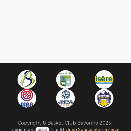
​
Copyright © Basket Club Bavonne 2025
Généré par
- Le #1
Open Source eCommerce