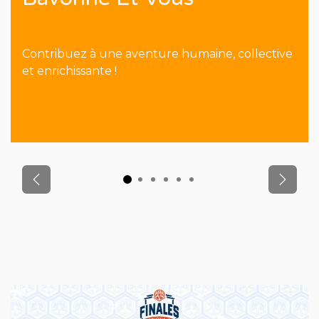
Contribuez à une aventure humaine, collective
et enrichissante !
Précédent
Suiva