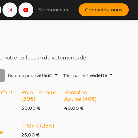
Partenaires
Se connecter
Évènements
Boutique
Contactez-nous
ec notre collection de vêtements de
Default
En vedette
Liste de prix:
Trier par:
nfant
Polo - Femme
Pantalon -
(30€)
Adulte (40€)
30,00
€
40,00
€
T-Shirt (25€)
le
25,00
€