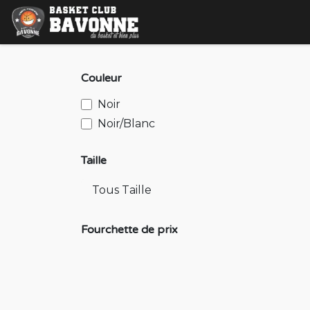
Se rendre au contenu
Accueil
Le club
École 
Couleur
Noir
Noir/Blanc
Taille
Fourchette de prix