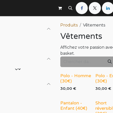
de basket
Équipes Féminines
Équipes Masculines
Produits
Vêtements
Vêtements
Affichez votre passion av
basket.
Polo - Homme
Polo - E
(30€)
(30€)
30,00
€
30,00
€
Pantalon -
Short
Enfant (40€)
réversib